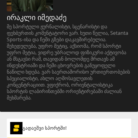
ირაკლი იმედაძე
მე სპორტული ჟურნალისტი, სცენარისტი და
ფეხბურთის კომენტატორი ვარ. ხუთი წელია, Setanta
Sports-ისა და ჩემი გზები დაკავშირებულია.
შეხედულება, უფრო მეტიც, აქსიომა, რომ სპორტი
უფრო მეტია, ვიდრე უბრალოდ ფიზიკური აქტივობა
ან მსგავსი რამ, თავიდან ბოლომდე მრთავს ამ
ინდუსტრიაში და ჩემი ცხოვრების განუყოფელი
ნაწილი ხდება. ვარ საერთაშორისო ურთიერთობების
სპეციალისტი, ახლო აღმოსავლეთის
კონცენტრაციით. ვფიქრობ, ორიენტალისტიკა
სპორტის ლაბირინთებში ორიენტირებაში ძალიან
მეხმარება.
გადაეშვი სპორტში!