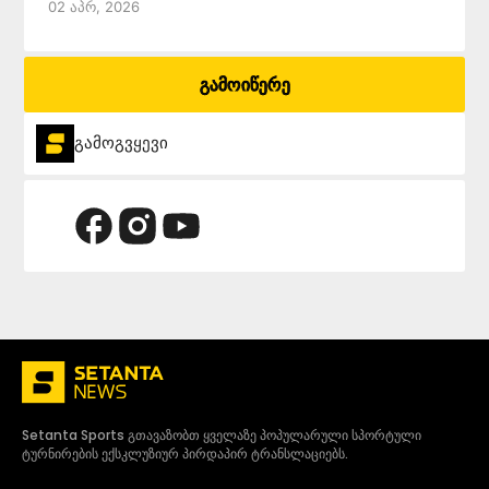
02 Აპრ, 2026
გამოიწერე
გამოგვყევი
Setanta Sports გთავაზობთ ყველაზე პოპულარული სპორტული
ტურნირების ექსკლუზიურ პირდაპირ ტრანსლაციებს.