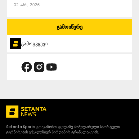
02 Აპრ, 2026
გამოიწერე
გამოგვყევი
Setanta Sports გთავაზობთ ყველაზე პოპულარული სპორტული
ტურნირების ექსკლუზიურ პირდაპირ ტრანსლაციებს.