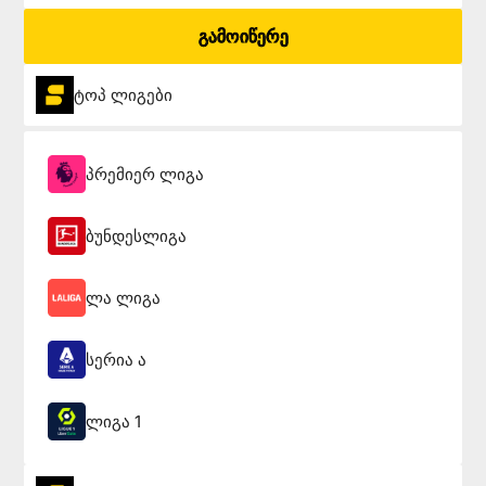
გამოიწერე
ტოპ ლიგები
პრემიერ ლიგა
ბუნდესლიგა
ლა ლიგა
სერია ა
ლიგა 1