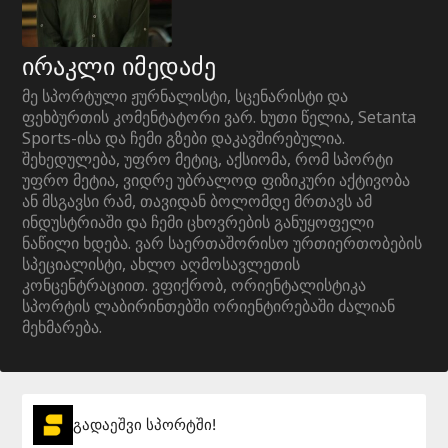
ირაკლი იმედაძე
მე სპორტული ჟურნალისტი, სცენარისტი და
ფეხბურთის კომენტატორი ვარ. ხუთი წელია, Setanta
Sports-ისა და ჩემი გზები დაკავშირებულია.
შეხედულება, უფრო მეტიც, აქსიომა, რომ სპორტი
უფრო მეტია, ვიდრე უბრალოდ ფიზიკური აქტივობა
ან მსგავსი რამ, თავიდან ბოლომდე მრთავს ამ
ინდუსტრიაში და ჩემი ცხოვრების განუყოფელი
ნაწილი ხდება. ვარ საერთაშორისო ურთიერთობების
სპეციალისტი, ახლო აღმოსავლეთის
კონცენტრაციით. ვფიქრობ, ორიენტალისტიკა
სპორტის ლაბირინთებში ორიენტირებაში ძალიან
მეხმარება.
გადაეშვი სპორტში!