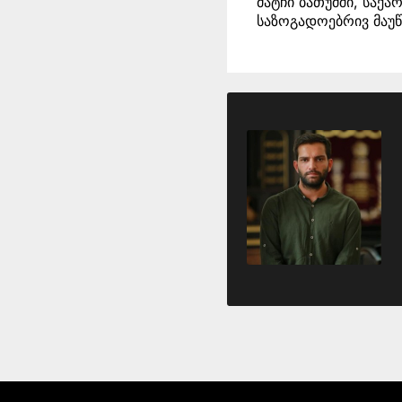
მატჩი ბათუმში, საქ
საზოგადოებრივ მაუწ