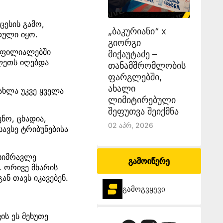
ცესის გამო,
„ბაკურიანი“ x
დული იყო.
გიორგი
ს ფილიალებში
მიქაუტაძე –
ილეთს იღებდა
თანამშრომლობის
ფარგლებში,
ახალი
ახლა უკვე ყველა
ლიმიტირებული
შეფუთვა შეიქმნა
ნო, ცხადია,
02 Აპრ, 2026
ავსე ტრიბუნებისა
 სიმრავლე
გამოიწერე
. ორივე მხარის
ნ თავს იკავებენ.
გამოგვყევი
ის ეს მეხუთე