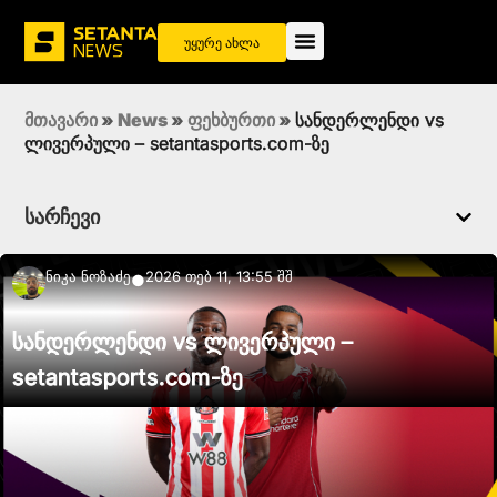
უყურე ახლა
მთავარი
»
News
»
ფეხბურთი
»
სანდერლენდი vs
ლივერპული – setantasports.com-ზე
სარჩევი
Ნიკა Ნოზაძე
2026 თებ 11, 13:55 შშ
●
სანდერლენდი vs ლივერპული –
setantasports.com-ზე