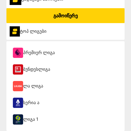
გამოიწერე
ტოპ ლიგები
პრემიერ ლიგა
ბუნდესლიგა
ლა ლიგა
სერია ა
ლიგა 1