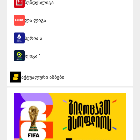
ბუნდესლიგა
ლა ლიგა
სერია ა
ლიგა 1
აქტუალური ამბები