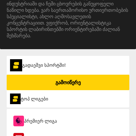
ინდუსტრიაში და ჩემი ცხოვრების განუყოფელი
ნაწილი ხდება. ვარ საერთაშორისო ურთიერთობების
სპეციალისტი, ახლო აღმოსავლეთის
კონცენტრაციით. ვფიქრობ, ორიენტალისტიკა
სპორტის ლაბირინთებში ორიენტირებაში ძალიან
მეხმარება.
გადაეშვი სპორტში!
გამოიწერე
ტოპ ლიგები
პრემიერ ლიგა