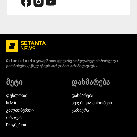
Setanta Sports გთავაზობთ ყველაზე პოპულარული სპორტული
ტურნირების ექსკლუზიურ პირდაპირ ტრანსლაციებს.
მეტი
დახმარება
ᲤᲔᲮᲑᲣᲠᲗᲘ
დახმარება
MMA
წესები და პირობები
ᲙᲐᲚᲐᲗᲑᲣᲠᲗᲘ
კარიერა
ᲠᲑᲝᲚᲐ
ᲩᲝᲒᲑᲣᲠᲗᲘ