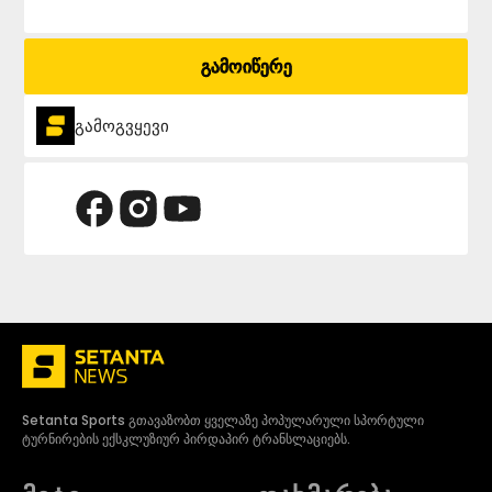
გამოიწერე
გამოგვყევი
Setanta Sports გთავაზობთ ყველაზე პოპულარული სპორტული
ტურნირების ექსკლუზიურ პირდაპირ ტრანსლაციებს.