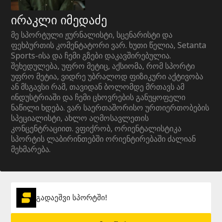
ირაკლი იმედაძე
მე სპორტული ჟურნალისტი, სცენარისტი და
ფეხბურთის კომენტატორი ვარ. ხუთი წელია, Setanta
Sports-ისა და ჩემი გზები დაკავშირებულია.
შეხედულება, უფრო მეტიც, აქსიომა, რომ სპორტი
უფრო მეტია, ვიდრე უბრალოდ ფიზიკური აქტივობა
ან მსგავსი რამ, თავიდან ბოლომდე მრთავს ამ
ინდუსტრიაში და ჩემი ცხოვრების განუყოფელი
ნაწილი ხდება. ვარ საერთაშორისო ურთიერთობების
სპეციალისტი, ახლო აღმოსავლეთის
კონცენტრაციით. ვფიქრობ, ორიენტალისტიკა
სპორტის ლაბირინთებში ორიენტირებაში ძალიან
მეხმარება.
გადაეშვი სპორტში!