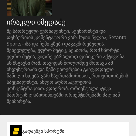
ირაკლი იმედაძე
მე სპორტული ჟურნალისტი, სცენარისტი და
ფეხბურთის კომენტატორი ვარ. ხუთი წელია, Setanta
Sports-ისა და ჩემი გზები დაკავშირებულია.
შეხედულება, უფრო მეტიც, აქსიომა, რომ სპორტი
უფრო მეტია, ვიდრე უბრალოდ ფიზიკური აქტივობა
ან მსგავსი რამ, თავიდან ბოლომდე მრთავს ამ
ინდუსტრიაში და ჩემი ცხოვრების განუყოფელი
ნაწილი ხდება. ვარ საერთაშორისო ურთიერთობების
სპეციალისტი, ახლო აღმოსავლეთის
კონცენტრაციით. ვფიქრობ, ორიენტალისტიკა
სპორტის ლაბირინთებში ორიენტირებაში ძალიან
მეხმარება.
გადაეშვი სპორტში!