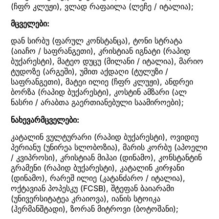
(ჩფრ კლუჟი), ვლად რაფაილა (ლეჩე / იტალია);
მცველები:
დან სირბუ (ფარულ კონსტანცა), ტონი სტრატა
(აიაჩო / საფრანგეთი), კრისტიან იგნატი (რაპიდ
ბუქარესტი), მატეო დუცუ (მილანი / იტალია), მარიო
ტუდოზე (არგეში), უმით აქდაღი (ტულუზი /
საფრანგეთი), მატეი ილიე (ჩფრ კლუჟი), ანდრეი
ბორზა (რაპიდ ბუქარესტი), კოსტინ ამზარი (ალ
ნასრი / არაბთა გაერთიანებული საამიროები);
ნახევარმცველები:
კატალინ ვულტურარი (რაპიდ ბუქარესტი), ოვიდიუ
პერიანუ (უნირეა სლობოზია), მარის კორბუ (აპოელი
/ კვიპროსი), კრისტიან მიჰაი (დინამო), კონსტანტინ
გრამენი (რაპიდ ბუქარესტი), კატალინ კირჯანი
(დინამო), რარეშ ილიე (კატანძარო / იტალია),
ოქტავიან პოპესკუ (FCSB), შტეფან ბაიარამი
(უნივერსიტატეა კრაიოვა), იანის სტოიკა
(ჰერმანშტადი), ზორან მიტროვი (ბოტოშანი);