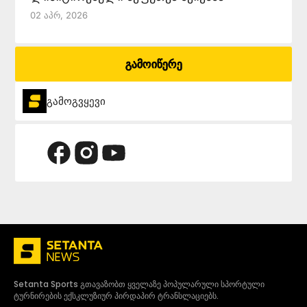
02 Აპრ, 2026
გამოიწერე
გამოგვყევი
Setanta Sports გთავაზობთ ყველაზე პოპულარული სპორტული
ტურნირების ექსკლუზიურ პირდაპირ ტრანსლაციებს.