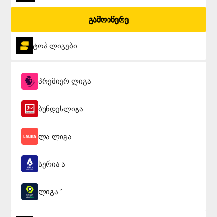
გამოიწერე
ტოპ ლიგები
პრემიერ ლიგა
ბუნდესლიგა
ლა ლიგა
სერია ა
ლიგა 1