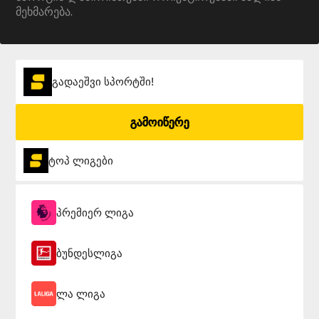
მეხმარება.
გადაეშვი სპორტში!
გამოიწერე
ტოპ ლიგები
პრემიერ ლიგა
ბუნდესლიგა
ლა ლიგა