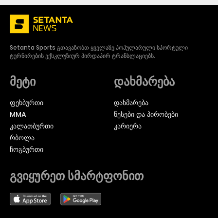
Setanta Sports გთავაზობთ ყველაზე პოპულარული სპორტული
ტურნირების ექსკლუზიურ პირდაპირ ტრანსლაციებს.
მეტი
დახმარება
ᲤᲔᲮᲑᲣᲠᲗᲘ
დახმარება
MMA
წესები და პირობები
ᲙᲐᲚᲐᲗᲑᲣᲠᲗᲘ
კარიერა
ᲠᲑᲝᲚᲐ
ᲩᲝᲒᲑᲣᲠᲗᲘ
გვიყურეთ სმარტფონით