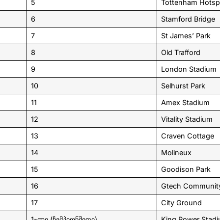
5
Tottenham Hotsp
6
Stamford Bridge
7
St James’ Park
8
Old Trafford
9
London Stadium
10
Selhurst Park
11
Amex Stadium
12
Vitality Stadium
13
Craven Cottage
14
Molineux
15
Goodison Park
16
Gtech Communit
17
City Ground
1-ლი (ჩემპიონშიფი)
King Power Stad