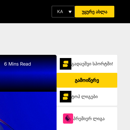
KA
უყურე ახლა
6 Mins Read
გადაეშვი სპორტში!
გამოიწერე
ტოპ ლიგები
პრემიერ ლიგა