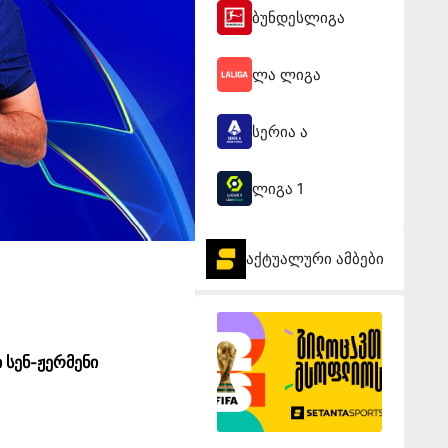
ბუნდესლიგა
ლა ლიგა
სერია ა
ლიგა 1
აქტუალური ამბები
 სენ-ჟერმენი