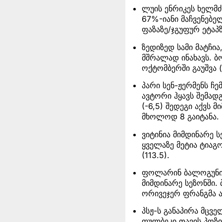
ლუის ენრიკეს ხელმძ
67%-იანი მაჩვენებე
ფაზაზე/ჯგუფურ ეტაპზ
ზედიზედ სამი მატჩი
მშრალად ინახავს. 
ოქტომბერში გაუშვა
პარი სენ-ჟერმენს ჩე
ავტორი ჰყავს შემად
(-6,5) შედეგი აქვს
მხოლოდ 8 გაიტანა.
ვიტინია მიმდინარე 
ყველაზე მეტია ტიაგ
(113.5).
ფოლარინ ბალოგუნი 
მიმდინარე სეზონში.
ორივეჯერ ფრანგმა ა
პსჟ-ს განაპირა მცვ
ფულბეკი თავის პოზი