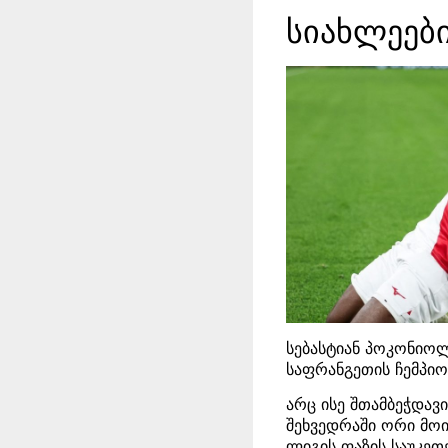
სიახლეებ
სებასტიან პოკონიოლ
საფრანგეთის ჩემპიო
არც ისე შთამბეჭდავ
შეხვედრაში ორი მოი
ლიგის ფაზის საუკე