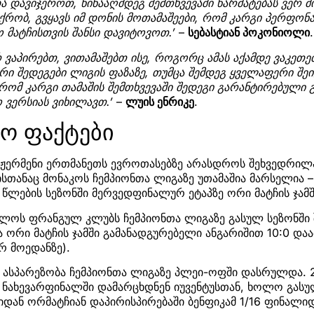
და დავიჯეროთ, წინააღმდეგ შემთხვევაში წარმატებას ვერ მ
ქრობ, გვყავს იმ დონის მოთამაშეები, რომ კარგი პერფონან
ო მატჩისთვის შანსი დავიტოვოთ.’
–
სებასტიან პოკონიოლი
.
 ვაპირებთ, ვითამაშებთ ისე, როგორც ამას აქამდე ვაკეთებ
ი შედეგები ლიგის ფაზაზე, თუმცა შემდეგ ყველაფერი შე
რომ კარგი თამაშის შემთხვევაში შედეგი გარანტირებული 
 ვერსიას ვიხილავთ.’
–
ლუის ენრიკე
.
სო ფაქტები
ნ-ჟერმენი ერთმანეთს ევროთასებზე არასდროს შეხვედრი
სთანაც მონაკოს ჩემპიონთა ლიგაზე უთამაშია მარსელია –
წლების სეზონში მერვედფინალურ ეტაპზე ორი მატჩის ჯამშ
ოლოს ფრანგულ კლუბს ჩემპიონთა ლიგაზე გასულ სეზონში 
ა ორი მატჩის ჯამში გამანადგურებელი ანგარიშით 10:0 დაა
რ მოედანზე).
ასპარეზობა ჩემპიონთა ლიგაზე პლეი-ოფში დასრულდა. 2
ი ნახევარფინალში დამარცხდნენ იუვენტუსთან, ხოლო გასუ
იდან ორმატჩიან დაპირისპირებაში ბენფიკამ 1/16 ფინალი