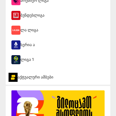
პრემიერ ლიგა
ბუნდესლიგა
ლა ლიგა
სერია ა
ლიგა 1
აქტუალური ამბები