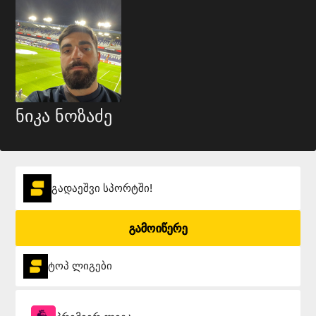
ნიკა ნოზაძე
გადაეშვი სპორტში!
გამოიწერე
ტოპ ლიგები