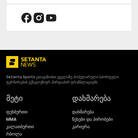
Setanta Sports გთავაზობთ ყველაზე პოპულარული სპორტული
ტურნირების ექსკლუზიურ პირდაპირ ტრანსლაციებს.
მეტი
დახმარება
ᲤᲔᲮᲑᲣᲠᲗᲘ
დახმარება
MMA
წესები და პირობები
ᲙᲐᲚᲐᲗᲑᲣᲠᲗᲘ
კარიერა
ᲠᲑᲝᲚᲐ