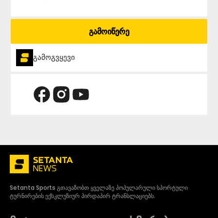
გამოიწერე
გამოგვყევი
Setanta Sports გთავაზობთ ყველაზე პოპულარული სპორტული
ტურნირების ექსკლუზიურ პირდაპირ ტრანსლაციებს.