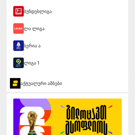
ბუნდესლიგა
ლა ლიგა
სერია ა
ლიგა 1
აქტუალური ამბები