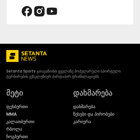
Setanta Sports გთავაზობთ ყველაზე პოპულარული სპორტული
ტურნირების ექსკლუზიურ პირდაპირ ტრანსლაციებს.
მეტი
დახმარება
ᲤᲔᲮᲑᲣᲠᲗᲘ
დახმარება
MMA
წესები და პირობები
ᲙᲐᲚᲐᲗᲑᲣᲠᲗᲘ
კარიერა
ᲠᲑᲝᲚᲐ
ᲩᲝᲒᲑᲣᲠᲗᲘ