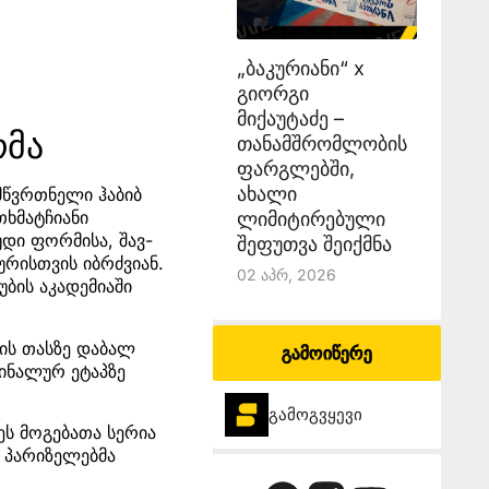
„ბაკურიანი“ x
გიორგი
მიქაუტაძე –
რმა
თანამშრომლობის
ფარგლებში,
ახალი
მწვრთნელი ჰაბიბ
თხმატჩიანი
ლიმიტირებული
უდი ფორმისა, შავ-
შეფუთვა შეიქმნა
რისთვის იბრძვიან.
02 Აპრ, 2026
უბის აკადემიაში
ის თასზე დაბალ
გამოიწერე
ფინალურ ეტაპზე
გამოგვყევი
 ეს მოგებათა სერია
ნ პარიზელებმა