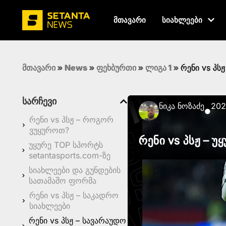
მთავარი
სიახლეები
მთავარი
»
News
»
ფეხბურთი
»
ლიგა 1
»
რენი vs პსჟ
სარჩევი
Ნიკა Ნოზაძე
202
●
რენი vs პსჟ – როგორ
ვუყუროთ?
რენი vs პსჟ – უ
უყურე TOP სპორტს
setantasports.com-ზე
სიახლეები და გუნდების
სათამაშო ფორმა
რენი vs პსჟ – საკადრო
სიახლეები
რენი vs პსჟ – სავარაუდო