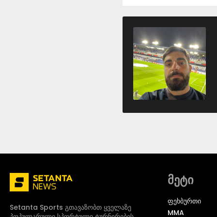
მეტი
ᲤᲔᲮᲑᲣᲠᲗᲘ
Setanta Sports გთავაზობთ ყველაზე
MMA
პოპულარული სპორტული ტურნირების