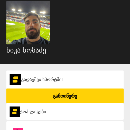
ნიკა ნოზაძე
გადაეშვი სპორტში!
გამოიწერე
ტოპ ლიგები