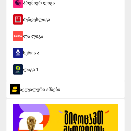
პრემიერ ლიგა
ბუნდესლიგა
ლა ლიგა
სერია ა
ლიგა 1
აქტუალური ამბები