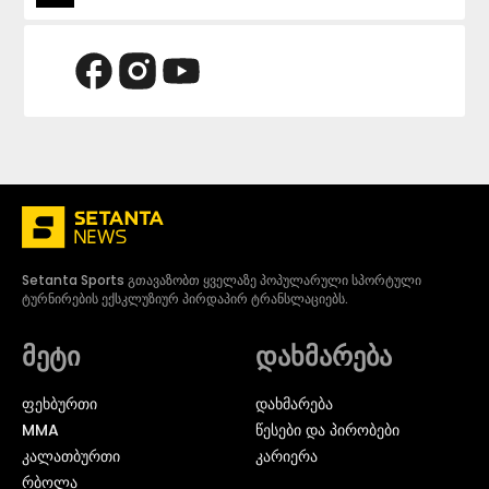
Setanta Sports გთავაზობთ ყველაზე პოპულარული სპორტული
ტურნირების ექსკლუზიურ პირდაპირ ტრანსლაციებს.
მეტი
დახმარება
ᲤᲔᲮᲑᲣᲠᲗᲘ
დახმარება
MMA
წესები და პირობები
ᲙᲐᲚᲐᲗᲑᲣᲠᲗᲘ
კარიერა
ᲠᲑᲝᲚᲐ