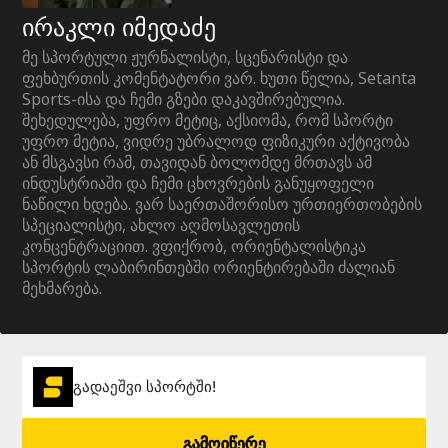
ირაკლი იმედაძე
მე სპორტული ჟურნალისტი, სცენარისტი და
ფეხბურთის კომენტატორი ვარ. ხუთი წელია, Setanta
Sports-ისა და ჩემი გზები დაკავშირებულია.
შეხედულება, უფრო მეტიც, აქსიომა, რომ სპორტი
უფრო მეტია, ვიდრე უბრალოდ ფიზიკური აქტივობა
ან მსგავსი რამ, თავიდან ბოლომდე მრთავს ამ
ინდუსტრიაში და ჩემი ცხოვრების განუყოფელი
ნაწილი ხდება. ვარ საერთაშორისო ურთიერთობების
სპეციალისტი, ახლო აღმოსავლეთის
კონცენტრაციით. ვფიქრობ, ორიენტალისტიკა
სპორტის ლაბირინთებში ორიენტირებაში ძალიან
მეხმარება.
გადაეშვი სპორტში!
გამოიწერე