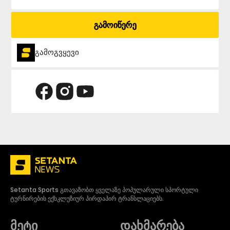
გამოიწერე
გამოგვყევი
Setanta Sports გთავაზობთ ყველაზე პოპულარული სპორტული
ტურნირების ექსკლუზიურ პირდაპირ ტრანსლაციებს.
მეტი
დახმარება