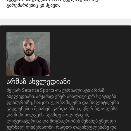
გარემარბებიც კი ჰყავთ.
არმაზ ახვლედიანი
მე ვარ Setanta Sports-ის ჟურნალისტი არმაზ
ახვლედიანი. ამჟამად ვწერ ანალიტიკურ სტატიებს
ფეხბურთზე, სოციო-ეკონომიკური და პოლიტიკური
გავლენების შესახებ. გარდა ამისა, ვწერ ბლოგებსა
და მიმოხილვებს. აქამდე პოლიტიკის,
ლიტერატურისა და მოგზაურობის შესახებ ვწერდი
ჟურნალ ლიბერალში, რადიო თავისუფლებაზე და