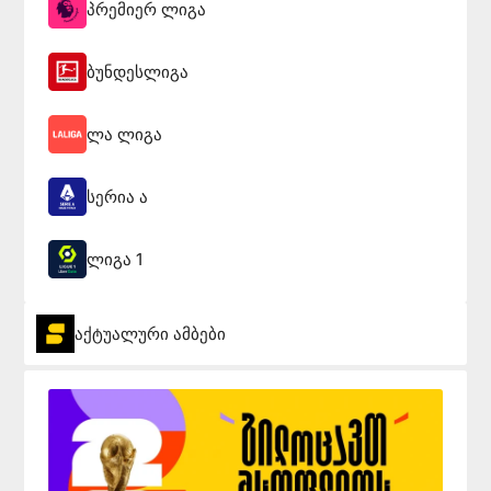
პრემიერ ლიგა
ბუნდესლიგა
ლა ლიგა
სერია ა
ლიგა 1
აქტუალური ამბები