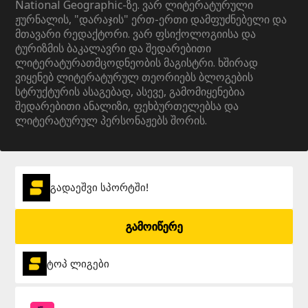
National Geographic-ზე. ვარ ლიტერატურული
ჟურნალის, "დარაჯის" ერთ-ერთი დამფუძნებელი და
მთავარი რედაქტორი. ვარ ფსიქოლოგიისა და
ტურიზმის ბაკალავრი და შედარებითი
ლიტერატურათმცოდნეობის მაგისტრი. ხშირად
ვიყენებ ლიტერატურულ თეორიებს ბლოგების
სტრუქტურის ასაგებად, ასევე, გამომიყენებია
შედარებითი ანალიზი, ფეხბურთელებსა და
ლიტერატურულ პერსონაჟებს შორის.
გადაეშვი სპორტში!
გამოიწერე
ტოპ ლიგები