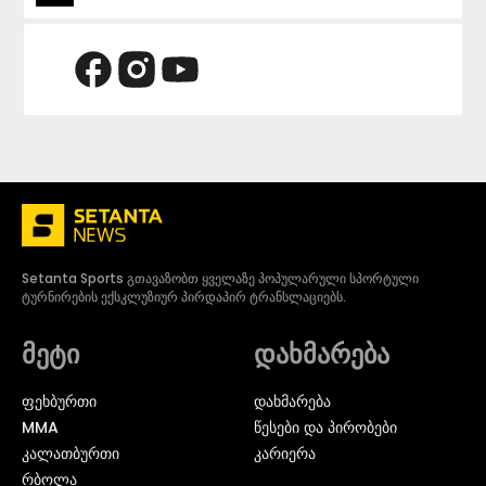
Setanta Sports გთავაზობთ ყველაზე პოპულარული სპორტული
ტურნირების ექსკლუზიურ პირდაპირ ტრანსლაციებს.
მეტი
დახმარება
ᲤᲔᲮᲑᲣᲠᲗᲘ
დახმარება
MMA
წესები და პირობები
ᲙᲐᲚᲐᲗᲑᲣᲠᲗᲘ
კარიერა
ᲠᲑᲝᲚᲐ