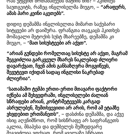
რას ეტყვით მოთამაშეებს მატჩის წინ? – ჰკითხეს
საუთგეიტს, რაზეც ინგლისელმა მიუგო, –
“არაფერს,
ამას ჰარი კეინი აკეთებს”.
დიდიე დეშამმა ინგლისელთა მიმართ საქებარი
სიტყვები არ დაიშურა. ფრანგთა თავკაცს ჰკითხეს
მომავალი მეტოქის სუსტ მხარეებზე, დეშამმა კი
მიუგო, – “
მათ სისუსტეები არ აქვთ”.
“არიან გუნდები რომელთაც სისუსტე არ აქვთ, მაგრამ
შეგვიძლია გარკვეულ მხარეს ნაკლებად ძლიერი
დავარქვათ, ჩვენ ამის განსაზღვრა მოგვიწევს,
შევუტევთ იქიდან სადაც ინგლისი ნაკრებად
ძლიერია”.
“
სათამაშო ტემპი ერთი-ერთი მთავარი ფაქტორი
იქნება ამ შეხვედრაში, ინგლისელები ძალიან
სწრაფები არიან, კონტრშეტევებს კარგად
ასრულებენ, შემთხვევითი არ არის, რომ ამ ეტაპზე
ვხვდებით ერთმანეთს”
, – დასძინა დეშამმა, და აქვე
ისიც აღვნიშნოთ, რომ სისწრაფე არ საფრანგეთს
აკლია, მბაპესა და დემბელეს შემხედვარე
შეგვიძლია ვთქვათ, რომ ყველაზე სწრაფი