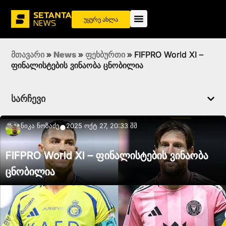
უყურე ახლა
მთავარი
»
News
»
ფეხბურთი
»
FIFPRO World XI –
ფინალისტების ვინაობა ცნობილია
სარჩევი
Ნიკა Ნოზაძე
2025 ოქტ 27, 20:33 შშ
●
FIFPRO World XI – ფინალისტების ვინაობა
ცნობილია