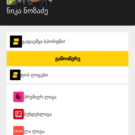
ნიკა ნოზაძე
გადაეშვი სპორტში!
გამოიწერე
ტოპ ლიგები
პრემიერ ლიგა
ბუნდესლიგა
ლა ლიგა