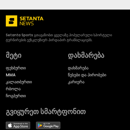
Setanta Sports გთავაზობთ ყველაზე პოპულარული სპორტული
ტურნირების ექსკლუზიურ პირდაპირ ტრანსლაციებს.
მეტი
დახმარება
ᲤᲔᲮᲑᲣᲠᲗᲘ
დახმარება
MMA
წესები და პირობები
ᲙᲐᲚᲐᲗᲑᲣᲠᲗᲘ
კარიერა
ᲠᲑᲝᲚᲐ
ᲩᲝᲒᲑᲣᲠᲗᲘ
გვიყურეთ სმარტფონით