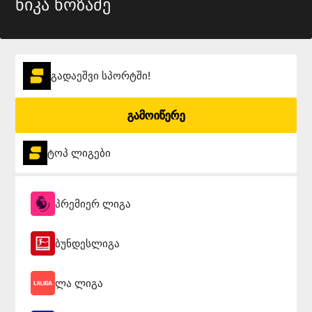
ნიკა ნოზაძე
გადაეშვი სპორტში!
გამოიწერე
ტოპ ლიგები
პრემიერ ლიგა
ბუნდესლიგა
ლა ლიგა