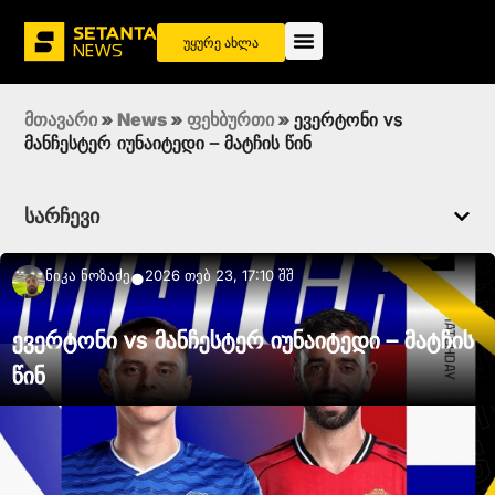
უყურე ახლა
მთავარი
»
News
»
ფეხბურთი
»
ევერტონი vs
მანჩესტერ იუნაიტედი – მატჩის წინ
სარჩევი
Ნიკა Ნოზაძე
2026 თებ 23, 17:10 შშ
●
ევერტონი vs მანჩესტერ იუნაიტედი – მატჩის
წინ