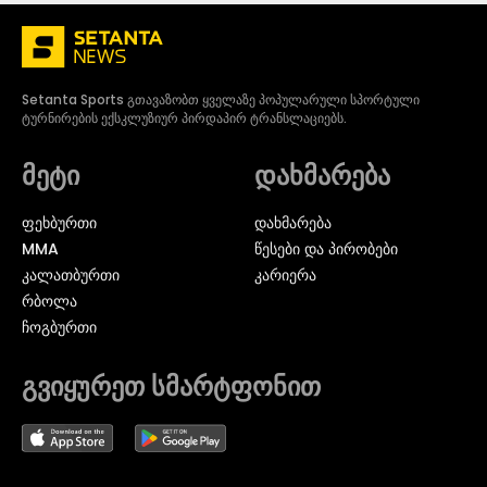
Setanta Sports გთავაზობთ ყველაზე პოპულარული სპორტული
ტურნირების ექსკლუზიურ პირდაპირ ტრანსლაციებს.
მეტი
დახმარება
ᲤᲔᲮᲑᲣᲠᲗᲘ
დახმარება
MMA
წესები და პირობები
ᲙᲐᲚᲐᲗᲑᲣᲠᲗᲘ
კარიერა
ᲠᲑᲝᲚᲐ
ᲩᲝᲒᲑᲣᲠᲗᲘ
გვიყურეთ სმარტფონით