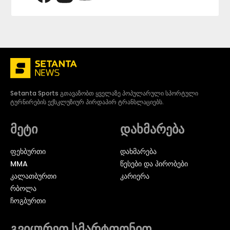
Setanta Sports გთავაზობთ ყველაზე პოპულარული სპორტული
ტურნირების ექსკლუზიურ პირდაპირ ტრანსლაციებს.
მეტი
დახმარება
ᲤᲔᲮᲑᲣᲠᲗᲘ
დახმარება
MMA
წესები და პირობები
ᲙᲐᲚᲐᲗᲑᲣᲠᲗᲘ
კარიერა
ᲠᲑᲝᲚᲐ
ᲩᲝᲒᲑᲣᲠᲗᲘ
გვიყურეთ სმარტფონით