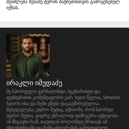
შეიძლება მესამე ტურის მატჩებისთვის გამოყენებულ
იქნას.
ირაკლი იმედაძე
მე სპორტული ჟურნალისტი, სცენარისტი და
ფეხბურთის კომენტატორი ვარ. ხუთი წელია, Setanta
Sports-ისა და ჩემი გზები დაკავშირებულია.
შეხედულება, უფრო მეტიც, აქსიომა, რომ სპორტი
უფრო მეტია, ვიდრე უბრალოდ ფიზიკური აქტივობა
ან მსგავსი რამ, თავიდან ბოლომდე მრთავს ამ
ინდუსტრიაში და ჩემი ცხოვრების განუყოფელი