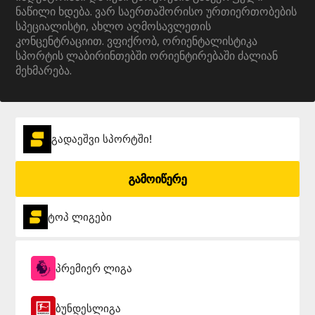
ნაწილი ხდება. ვარ საერთაშორისო ურთიერთობების
სპეციალისტი, ახლო აღმოსავლეთის
კონცენტრაციით. ვფიქრობ, ორიენტალისტიკა
სპორტის ლაბირინთებში ორიენტირებაში ძალიან
მეხმარება.
გადაეშვი სპორტში!
გამოიწერე
ტოპ ლიგები
პრემიერ ლიგა
ბუნდესლიგა