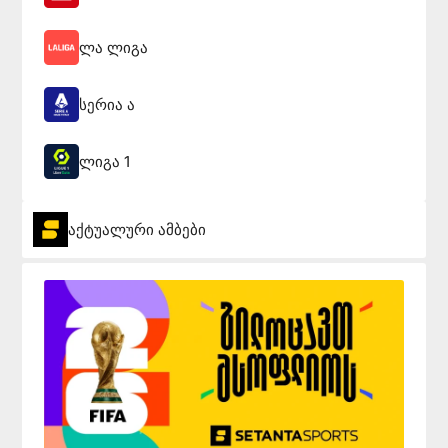
ლა ლიგა
სერია ა
ლიგა 1
აქტუალური ამბები