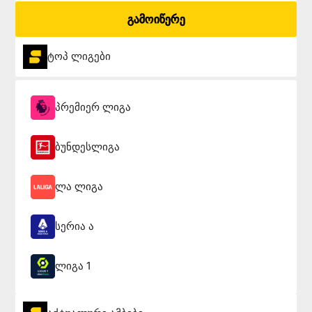
გამოიწერე
ტოპ ლიგები
პრემიერ ლიგა
ბუნდესლიგა
ლა ლიგა
სერია ა
ლიგა 1