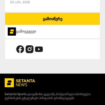
02 Აპრ, 2026
გამოიწერე
გამოგვყევი
Setanta Sports გთავაზობთ ყველაზე პოპულარული სპორტული
ტურნირების ექსკლუზიურ პირდაპირ ტრანსლაციებს.