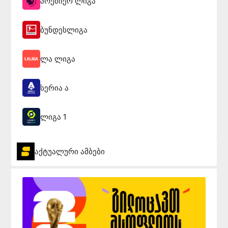
პრემიერ ლიგა
ბუნდესლიგა
ლა ლიგა
სერია ა
ლიგა 1
აქტუალური ამბები