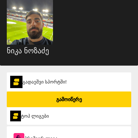
ნიკა ნოზაძე
გადაეშვი სპორტში!
გამოიწერე
ტოპ ლიგები