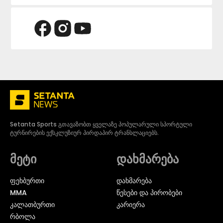
Setanta Sports გთავაზობთ ყველაზე პოპულარული სპორტული
ტურნირების ექსკლუზიურ პირდაპირ ტრანსლაციებს.
მეტი
დახმარება
ᲤᲔᲮᲑᲣᲠᲗᲘ
დახმარება
MMA
წესები და პირობები
ᲙᲐᲚᲐᲗᲑᲣᲠᲗᲘ
კარიერა
ᲠᲑᲝᲚᲐ