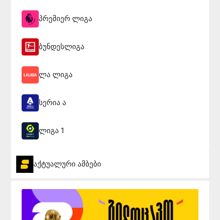
პრემიერ ლიგა
ბუნდესლიგა
ლა ლიგა
სერია ა
ლიგა 1
აქტუალური ამბები