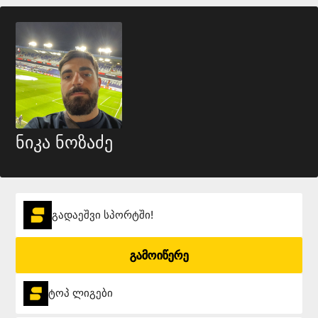
ნიკა ნოზაძე
გადაეშვი სპორტში!
გამოიწერე
ტოპ ლიგები