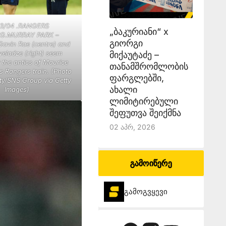
3/04 .RANGERS
„ბაკურიანი“ x
NG.MURRAY PARK –
გიორგი
vin Rae (centre) and
veladze (right) seem
მიქაუტაძე –
the antics of Maurice
თანამშრომლობის
as Rangers train. (Photo
ფარგლებში,
ty/SNS Group via Getty
ახალი
Images)
ლიმიტირებული
შეფუთვა შეიქმნა
02 Აპრ, 2026
გამოიწერე
გამოგვყევი