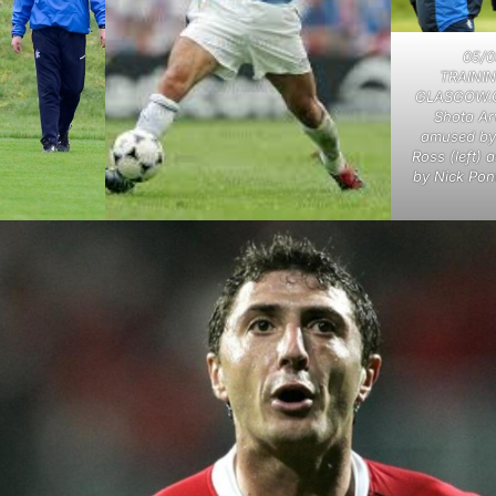
05/0
TRAINI
GLASGOW.Ga
Shota Ar
amused by 
Ross (left) 
by Nick Pon