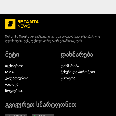
Setanta Sports გთავაზობთ ყველაზე პოპულარული სპორტული
ტურნირების ექსკლუზიურ პირდაპირ ტრანსლაციებს.
მეტი
დახმარება
ᲤᲔᲮᲑᲣᲠᲗᲘ
დახმარება
MMA
წესები და პირობები
ᲙᲐᲚᲐᲗᲑᲣᲠᲗᲘ
კარიერა
ᲠᲑᲝᲚᲐ
ᲩᲝᲒᲑᲣᲠᲗᲘ
გვიყურეთ სმარტფონით