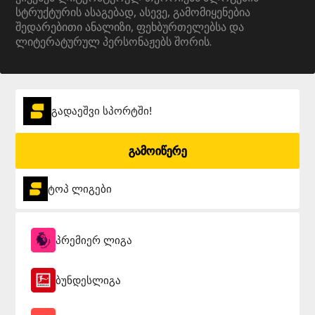
სტრუქტურის ასაგებად, ასევე, გამომიყენებია
შედარებითი ანალიზი, ფეხბურთელებსა და
ლიტერატურულ პერსონაჟებს შორის.
გადაეშვი სპორტში!
გამოიწერე
ტოპ ლიგები
პრემიერ ლიგა
ბუნდესლიგა