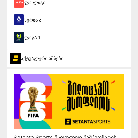
ლა ლიგა
სერია ა
ლიგა 1
აქტუალური ამბები
Setanta Sports მსოფლიო ჩემპიონატის