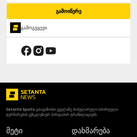
გამოიწერე
გამოგვყევი
Setanta Sports გთავაზობთ ყველაზე პოპულარული სპორტული
ტურნირების ექსკლუზიურ პირდაპირ ტრანსლაციებს.
მეტი
დახმარება