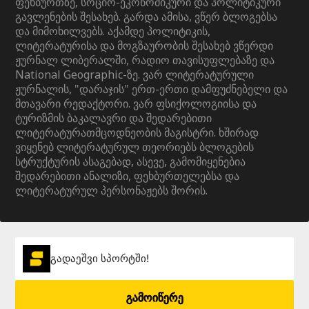
ფეხბურთზე, სოციო-ეკონომიკური და პოლიტიკური
გავლენების შესახებ. გარდა ამისა, ვწერ ბლოგებსა
და მიმოხილვებს. აქამდე პოლიტიკის,
ლიტერატურისა და მოგზაურობის შესახებ ვწერდი
ჟურნალ ლიბერალში, რადიო თავისუფლებაზე და
National Geographic-ზე. ვარ ლიტერატურული
ჟურნალის, "დარაჯის" ერთ-ერთი დამფუძნებელი და
მთავარი რედაქტორი. ვარ ფსიქოლოგიისა და
ტურიზმის ბაკალავრი და შედარებითი
ლიტერატურათმცოდნეობის მაგისტრი. ხშირად
ვიყენებ ლიტერატურულ თეორიებს ბლოგების
სტრუქტურის ასაგებად, ასევე, გამომიყენებია
შედარებითი ანალიზი, ფეხბურთელებსა და
ლიტერატურულ პერსონაჟებს შორის.
გადაეშვი სპორტში!
გამოიწერე