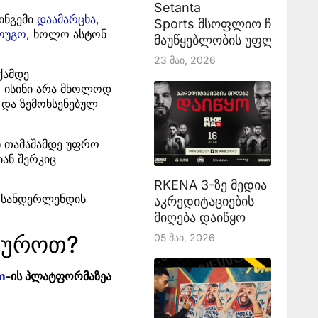
Setanta
ტინგემი
დაამარცხა
,
Sports მსოფლიო ჩემპიონ
ოუგო
, ხოლო ასტონ
მაუწყებლობის უფლებას აა
23 Მაი, 2026
ქამდე
თ ისინი არა მხოლოდ
 და ზემოხსენებულ
ნ თამაშამდე უფრო
ან შერკიც
RKENA 3-ზე მედია
მ სანდერლენდის
აკრედიტაციების
მიღება დაიწყო
უყუროთ?
05 Მაი, 2026
m
-ის პლატფორმაზეა