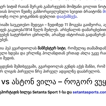
ტერ სიტიმ რაიან შერკის გამარჯვების მომტანი გოლით ნო
აიას ბოლო წუთზე განხორციელებული სეივით ბრაიტონს
მ
რიჯზე ოლი ვოტკინსის დუბლით
დააქამბექა
.
იაში საუკეთესო შედეგი – ზედიზედ 11 მოგება გაიმეორა, ა
ივეს გაკეთება1914 წელს შეძლეს. არსენალის დამარცხები
ვებენ სატურნირო ცხრილში, არამედ ისტორიას გადაწერენ
ებენ.
ია პეპ გვარდიოლას
მანჩესტერ სიტი
, რომელიც თამაშიდა
ელი ხდება და ერლინგ ჰოლანდთან ერთად ახლა უკვე რაი
ი შედის.
ცდენის შემთხვევაში, გვარდიოლას გუნდს აქვს შანსი, რო
ერ ლიგის პირველი წრე პირველ ადგილზე დაასრულოს.
 vs ასტონ ვილა – როგორ ვ
ეპორტაჟის ხილვა Setanta Sport 1-სა და
setantasports.co