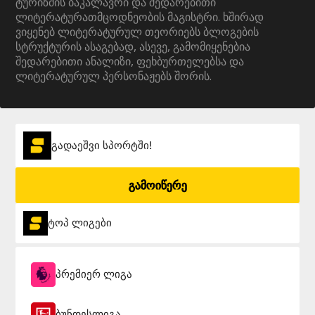
ტურიზმის ბაკალავრი და შედარებითი
ლიტერატურათმცოდნეობის მაგისტრი. ხშირად
ვიყენებ ლიტერატურულ თეორიებს ბლოგების
სტრუქტურის ასაგებად, ასევე, გამომიყენებია
შედარებითი ანალიზი, ფეხბურთელებსა და
ლიტერატურულ პერსონაჟებს შორის.
გადაეშვი სპორტში!
გამოიწერე
ტოპ ლიგები
პრემიერ ლიგა
ბუნდესლიგა