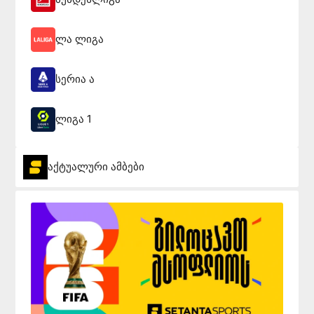
ლა ლიგა
სერია ა
ლიგა 1
აქტუალური ამბები