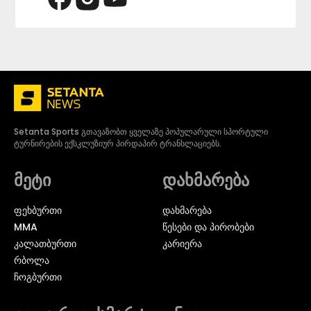
Setanta Sports გთავაზობთ ყველაზე პოპულარული სპორტული
ტურნირების ექსკლუზიურ პირდაპირ ტრანსლაციებს.
მეტი
დახმარება
ᲤᲔᲮᲑᲣᲠᲗᲘ
დახმარება
MMA
წესები და პირობები
ᲙᲐᲚᲐᲗᲑᲣᲠᲗᲘ
კარიერა
ᲠᲑᲝᲚᲐ
ᲩᲝᲒᲑᲣᲠᲗᲘ