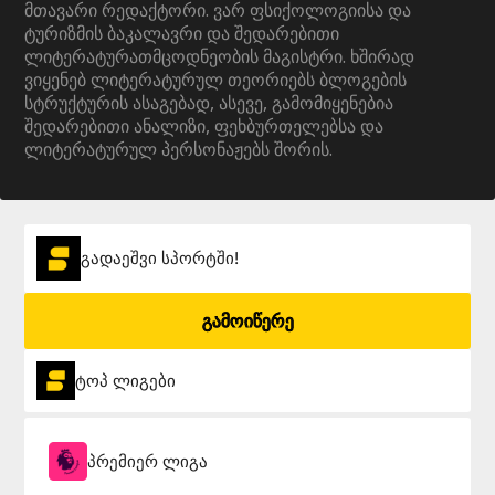
მთავარი რედაქტორი. ვარ ფსიქოლოგიისა და
ტურიზმის ბაკალავრი და შედარებითი
ლიტერატურათმცოდნეობის მაგისტრი. ხშირად
ვიყენებ ლიტერატურულ თეორიებს ბლოგების
სტრუქტურის ასაგებად, ასევე, გამომიყენებია
შედარებითი ანალიზი, ფეხბურთელებსა და
ლიტერატურულ პერსონაჟებს შორის.
გადაეშვი სპორტში!
გამოიწერე
ტოპ ლიგები
პრემიერ ლიგა