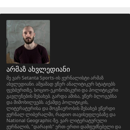
არმაზ ახვლედიანი
მე ვარ Setanta Sports-ის ჟურნალისტი არმაზ
ახვლედიანი. ამჟამად ვწერ ანალიტიკურ სტატიებს
ფეხბურთზე, სოციო-ეკონომიკური და პოლიტიკური
გავლენების შესახებ. გარდა ამისა, ვწერ ბლოგებსა
და მიმოხილვებს. აქამდე პოლიტიკის,
ლიტერატურისა და მოგზაურობის შესახებ ვწერდი
ჟურნალ ლიბერალში, რადიო თავისუფლებაზე და
National Geographic-ზე. ვარ ლიტერატურული
ჟურნალის, "დარაჯის" ერთ-ერთი დამფუძნებელი და