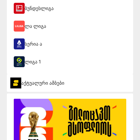
ბუნდესლიგა
ლა ლიგა
სერია ა
ლიგა 1
აქტუალური ამბები