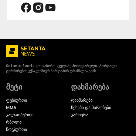
Setanta Sports გთავაზობთ ყველაზე პოპულარული სპორტული
ტურნირების ექსკლუზიურ პირდაპირ ტრანსლაციებს.
მეტი
დახმარება
ᲤᲔᲮᲑᲣᲠᲗᲘ
დახმარება
MMA
წესები და პირობები
ᲙᲐᲚᲐᲗᲑᲣᲠᲗᲘ
კარიერა
ᲠᲑᲝᲚᲐ
ᲩᲝᲒᲑᲣᲠᲗᲘ