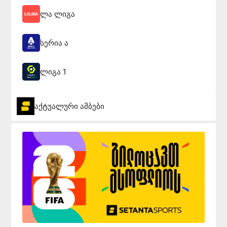
ლა ლიგა
სერია ა
ლიგა 1
აქტუალური ამბები