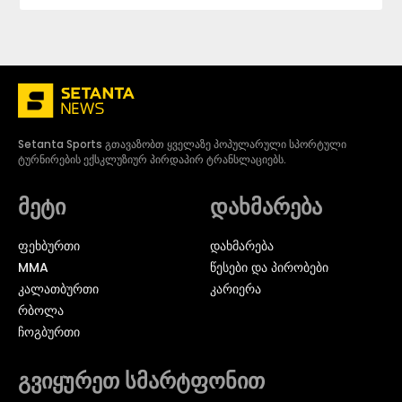
Setanta Sports გთავაზობთ ყველაზე პოპულარული სპორტული
ტურნირების ექსკლუზიურ პირდაპირ ტრანსლაციებს.
მეტი
დახმარება
ᲤᲔᲮᲑᲣᲠᲗᲘ
დახმარება
MMA
წესები და პირობები
ᲙᲐᲚᲐᲗᲑᲣᲠᲗᲘ
კარიერა
ᲠᲑᲝᲚᲐ
ᲩᲝᲒᲑᲣᲠᲗᲘ
გვიყურეთ სმარტფონით