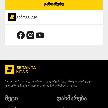
გამოიწერე
გამოგვყევი
Setanta Sports გთავაზობთ ყველაზე პოპულარული სპორტული
ტურნირების ექსკლუზიურ პირდაპირ ტრანსლაციებს.
მეტი
დახმარება