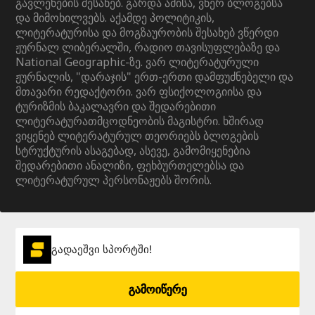
გავლენების შესახებ. გარდა ამისა, ვწერ ბლოგებსა
და მიმოხილვებს. აქამდე პოლიტიკის,
ლიტერატურისა და მოგზაურობის შესახებ ვწერდი
ჟურნალ ლიბერალში, რადიო თავისუფლებაზე და
National Geographic-ზე. ვარ ლიტერატურული
ჟურნალის, "დარაჯის" ერთ-ერთი დამფუძნებელი და
მთავარი რედაქტორი. ვარ ფსიქოლოგიისა და
ტურიზმის ბაკალავრი და შედარებითი
ლიტერატურათმცოდნეობის მაგისტრი. ხშირად
ვიყენებ ლიტერატურულ თეორიებს ბლოგების
სტრუქტურის ასაგებად, ასევე, გამომიყენებია
შედარებითი ანალიზი, ფეხბურთელებსა და
ლიტერატურულ პერსონაჟებს შორის.
გადაეშვი სპორტში!
გამოიწერე