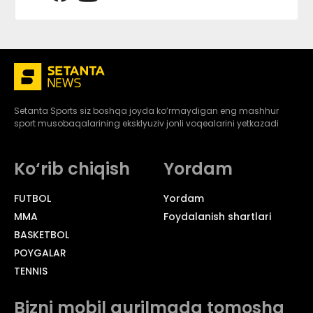
Setanta Sports siz boshqa joyda ko’rmaydigan eng mashhur
sport musobaqalarining eksklyuziv jonli voqealarini yetkazadi
Ko‘rib chiqish
Yordam
FUTBOL
Yordam
MMA
Foydalanish shartlari
BASKETBOL
POYGALAR
TENNIS
Bizni mobil qurilmada tomosha