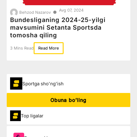
Avg 07, 2024
●
Behzod Nazarov
Bundesliganing 2024-25-yilgi
mavsumini Setanta Sportsda
tomosha qiling
3 Mins Read
Read More
Sportga sho'ng'ish
Obuna boʻling
Top ligalar