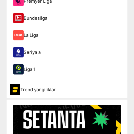
Premyer Liga
Bundesliga
La Liga
Seriya a
Liga 1
Trend yangiliklar