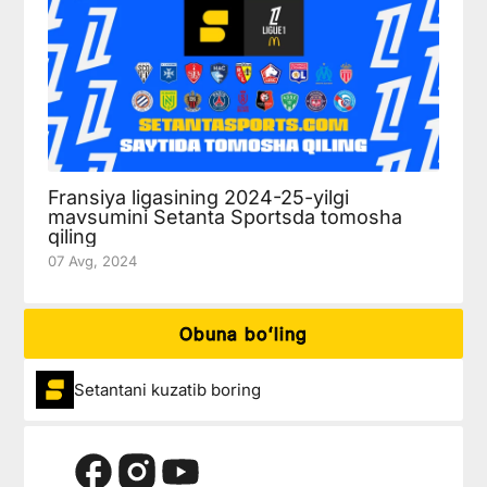
Fransiya ligasining 2024-25-yilgi
mavsumini Setanta Sportsda tomosha
qiling
07 Avg, 2024
Obuna boʻling
Setantani kuzatib boring