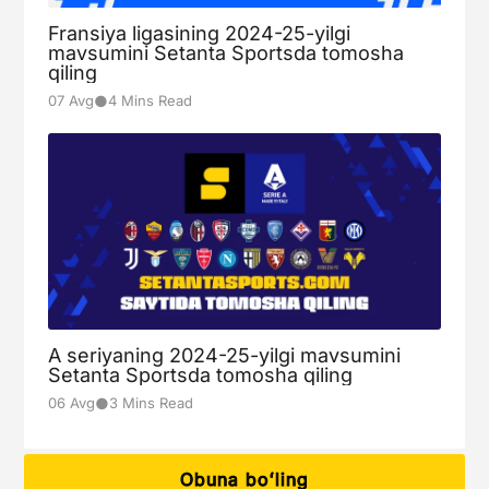
Fransiya ligasining 2024-25-yilgi
mavsumini Setanta Sportsda tomosha
qiling
●
07 Avg
4 Mins Read
A seriyaning 2024-25-yilgi mavsumini
Setanta Sportsda tomosha qiling
●
06 Avg
3 Mins Read
Obuna boʻling