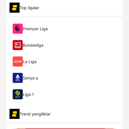
Top ligalar
Premyer Liga
Bundesliga
La Liga
Seriya a
Liga 1
Trend yangiliklar