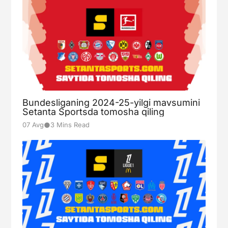
Bundesliganing 2024-25-yilgi mavsumini
Setanta Sportsda tomosha qiling
●
07 Avg
3 Mins Read