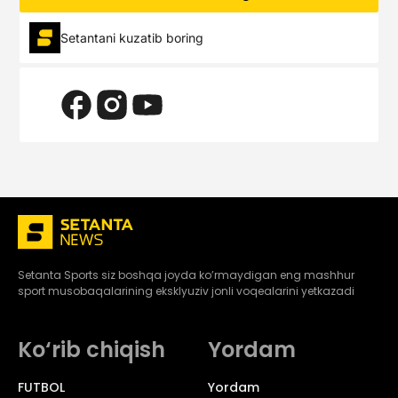
Setantani kuzatib boring
Setanta Sports siz boshqa joyda ko’rmaydigan eng mashhur
sport musobaqalarining eksklyuziv jonli voqealarini yetkazadi
Ko‘rib chiqish
Yordam
FUTBOL
Yordam