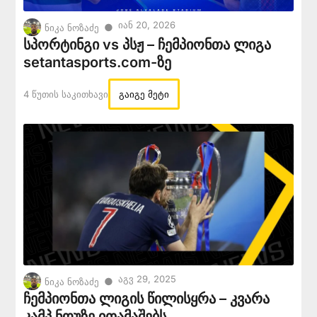
Იან 20, 2026
●
ნიკა ნოზაძე
სპორტინგი vs პსჟ – ჩემპიონთა ლიგა
setantasports.com-ზე
4 Წუთის Საკითხავი
გაიგე მეტი
Აგვ 29, 2025
●
ნიკა ნოზაძე
ჩემპიონთა ლიგის წილისყრა – კვარა
კამპ ნოუზე ითამაშებს