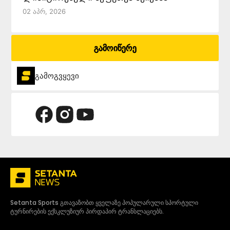
02 Აპრ, 2026
გამოიწერე
გამოგვყევი
Setanta Sports გთავაზობთ ყველაზე პოპულარული სპორტული
ტურნირების ექსკლუზიურ პირდაპირ ტრანსლაციებს.