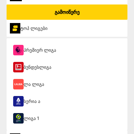
გამოიწერე
ტოპ ლიგები
პრემიერ ლიგა
ბუნდესლიგა
ლა ლიგა
სერია ა
ლიგა 1