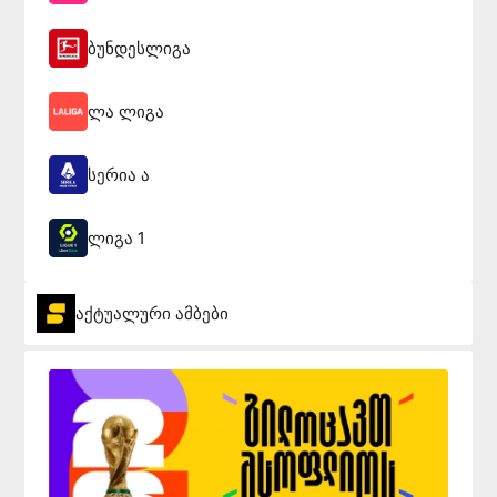
ბუნდესლიგა
ლა ლიგა
სერია ა
ლიგა 1
აქტუალური ამბები