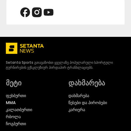
Setanta Sports გთავაზობთ ყველაზე პოპულარული სპორტული
ტურნირების ექსკლუზიურ პირდაპირ ტრანსლაციებს.
მეტი
დახმარება
ᲤᲔᲮᲑᲣᲠᲗᲘ
დახმარება
MMA
წესები და პირობები
ᲙᲐᲚᲐᲗᲑᲣᲠᲗᲘ
კარიერა
ᲠᲑᲝᲚᲐ
ᲩᲝᲒᲑᲣᲠᲗᲘ