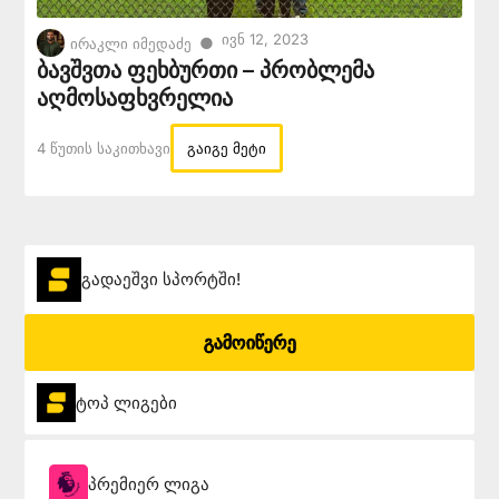
Ივნ 12, 2023
●
ირაკლი იმედაძე
ბავშვთა ფეხბურთი – პრობლემა
აღმოსაფხვრელია
4 Წუთის Საკითხავი
გაიგე მეტი
გადაეშვი სპორტში!
გამოიწერე
ტოპ ლიგები
პრემიერ ლიგა