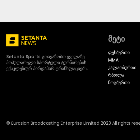
მეტი
ᲤᲔᲮᲑᲣᲠᲗᲘ
Setanta Sports გთავაზობთ ყველაზე
MMA
პოპულარული სპორტული ტურნირების
ᲙᲐᲚᲐᲗᲑᲣᲠᲗᲘ
ექსკლუზიურ პირდაპირ ტრანსლაციებს.
ᲠᲑᲝᲚᲐ
ᲩᲝᲒᲑᲣᲠᲗᲘ
© Eurasian Broadcasting Enterprise Limited 2023 All rights res