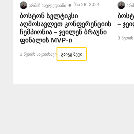
Მაი 28, 2024
არმაზ ახვლედიანი
არმ
●
ბოსტონ სელტიკსი
ბოსტ
აღმოსავლეთ კონფერენციის
– ჯე
ჩემპიონია – ჯეილენ ბრაუნი
3 Წუთის
ფინალის MVP-ი
3 Წუთის Საკითხავი
გაიგე მეტი