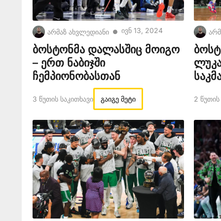
Ივნ 13, 2024
არმაზ ახვლედიანი
არმ
●
ბოსტონმა დალასშიც მოიგო
ბოსტ
– ერთ ნაბიჯში
ლუკა
ჩემპიონობასთან
საკმ
3 Წუთის Საკითხავი
გაიგე მეტი
2 Წუთის