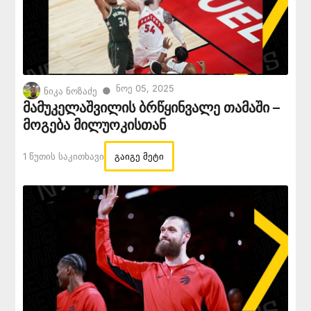
Ნოე 05, 2025
●
ნიკა ნოზაძე
მამუკელაშვილის ბრწყინვალე თამაში –
მოგება მილუოკისთან
1 Წუთის Საკითხავი
გაიგე მეტი