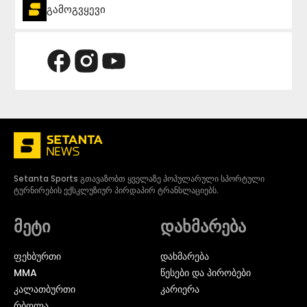
გამოგვყევი
Setanta Sports გთავაზობთ ყველაზე პოპულარული სპორტული
ტურნირების ექსკლუზიურ პირდაპირ ტრანსლაციებს.
მეტი
დახმარება
ᲤᲔᲮᲑᲣᲠᲗᲘ
დახმარება
MMA
წესები და პირობები
ᲙᲐᲚᲐᲗᲑᲣᲠᲗᲘ
კარიერა
ᲠᲑᲝᲚᲐ