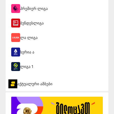
პრემიერ ლიგა
ბუნდესლიგა
ლა ლიგა
სერია ა
ლიგა 1
აქტუალური ამბები