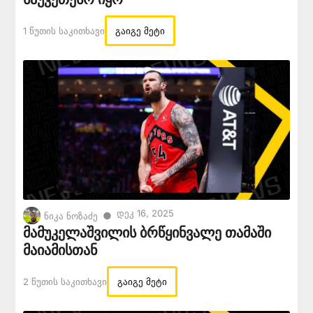
1 Წუთის Საკითხავი
გაიგე მეტი
Დეკ 16, 2025
●
ნიკა ნოზაძე
მამუკელაშვილის ბრწყინვალე თამაში
მაიამისთან
2 Წუთის Საკითხავი
გაიგე მეტი