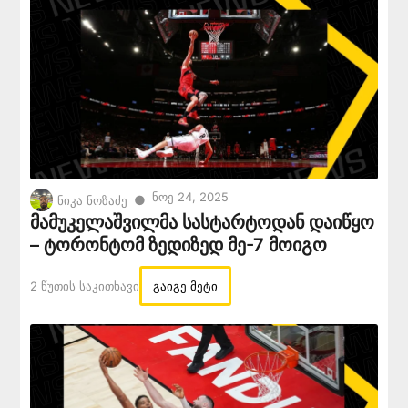
Ნოე 24, 2025
●
ნიკა ნოზაძე
მამუკელაშვილმა სასტარტოდან დაიწყო
– ტორონტომ ზედიზედ მე-7 მოიგო
2 Წუთის Საკითხავი
გაიგე მეტი