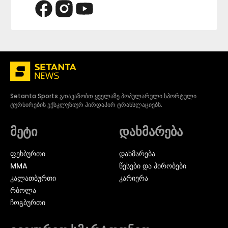
Setanta Sports გთავაზობთ ყველაზე პოპულარული სპორტული
ტურნირების ექსკლუზიურ პირდაპირ ტრანსლაციებს.
მეტი
დახმარება
ᲤᲔᲮᲑᲣᲠᲗᲘ
დახმარება
MMA
წესები და პირობები
ᲙᲐᲚᲐᲗᲑᲣᲠᲗᲘ
კარიერა
ᲠᲑᲝᲚᲐ
ᲩᲝᲒᲑᲣᲠᲗᲘ