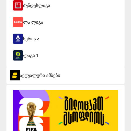
ბუნდესლიგა
ლა ლიგა
სერია ა
ლიგა 1
აქტუალური ამბები