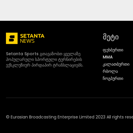
მეტი
ᲤᲔᲮᲑᲣᲠᲗᲘ
Setanta Sports გთავაზობთ ყველაზე
MMA
პოპულარული სპორტული ტურნირების
ᲙᲐᲚᲐᲗᲑᲣᲠᲗᲘ
ექსკლუზიურ პირდაპირ ტრანსლაციებს.
ᲠᲑᲝᲚᲐ
ᲩᲝᲒᲑᲣᲠᲗᲘ
© Eurasian Broadcasting Enterprise Limited 2023 All rights res