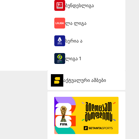
ბუნდესლიგა
ლა ლიგა
სერია ა
ლიგა 1
აქტუალური ამბები