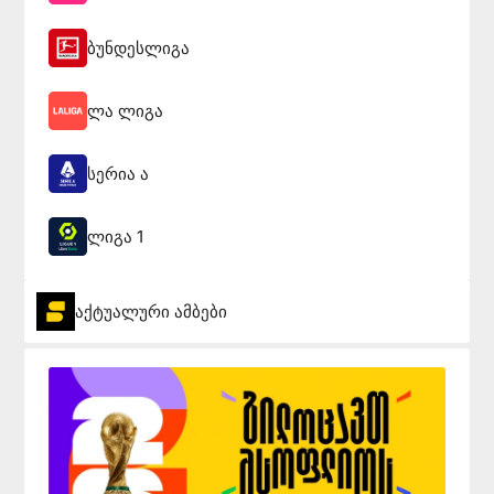
ბუნდესლიგა
ლა ლიგა
სერია ა
ლიგა 1
აქტუალური ამბები