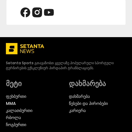
Setanta Sports გთავაზობთ ყველაზე პოპულარული სპორტული
ტურნირების ექსკლუზიურ პირდაპირ ტრანსლაციებს.
მეტი
დახმარება
ᲤᲔᲮᲑᲣᲠᲗᲘ
დახმარება
MMA
წესები და პირობები
ᲙᲐᲚᲐᲗᲑᲣᲠᲗᲘ
კარიერა
ᲠᲑᲝᲚᲐ
ᲩᲝᲒᲑᲣᲠᲗᲘ