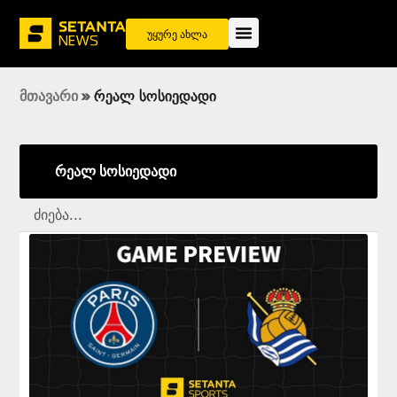
უყურე ახლა
მთავარი
»
რეალ სოსიედადი
რეალ სოსიედადი