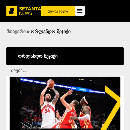
უყურე ახლა
მთავარი
»
ორლანდო მეჯიქი
ორლანდო მეჯიქი