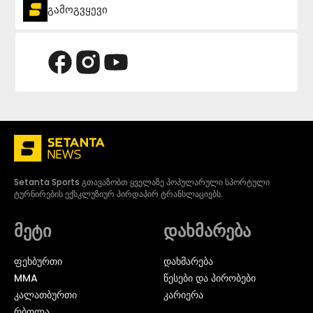
გამოგვყევი
Setanta Sports გთავაზობთ ყველაზე პოპულარული სპორტული
ტურნირების ექსკლუზიურ პირდაპირ ტრანსლაციებს.
მეტი
დახმარება
ᲤᲔᲮᲑᲣᲠᲗᲘ
დახმარება
MMA
წესები და პირობები
ᲙᲐᲚᲐᲗᲑᲣᲠᲗᲘ
კარიერა
ᲠᲑᲝᲚᲐ