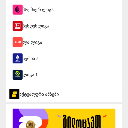
პრემიერ ლიგა
ბუნდესლიგა
ლა ლიგა
სერია ა
ლიგა 1
აქტუალური ამბები