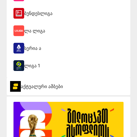
ბუნდესლიგა
ლა ლიგა
სერია ა
ლიგა 1
აქტუალური ამბები