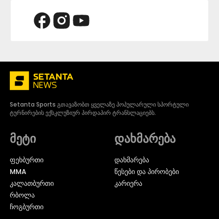
Setanta Sports გთავაზობთ ყველაზე პოპულარული სპორტული
ტურნირების ექსკლუზიურ პირდაპირ ტრანსლაციებს.
მეტი
დახმარება
ᲤᲔᲮᲑᲣᲠᲗᲘ
დახმარება
MMA
წესები და პირობები
ᲙᲐᲚᲐᲗᲑᲣᲠᲗᲘ
კარიერა
ᲠᲑᲝᲚᲐ
ᲩᲝᲒᲑᲣᲠᲗᲘ