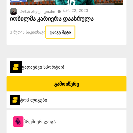
Მარ 22, 2023
●
არმაზ ახვლედიანი
იოზილმა კარიერა დაასრულა
3 Წუთის Საკითხავი
გაიგე მეტი
გადაეშვი სპორტში!
გამოიწერე
ტოპ ლიგები
პრემიერ ლიგა