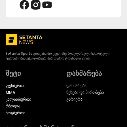
Setanta Sports გთავაზობთ ყველაზე პოპულარული სპორტული
ტურნირების ექსკლუზიურ პირდაპირ ტრანსლაციებს.
მეტი
დახმარება
ᲤᲔᲮᲑᲣᲠᲗᲘ
დახმარება
MMA
წესები და პირობები
ᲙᲐᲚᲐᲗᲑᲣᲠᲗᲘ
კარიერა
ᲠᲑᲝᲚᲐ
ᲩᲝᲒᲑᲣᲠᲗᲘ