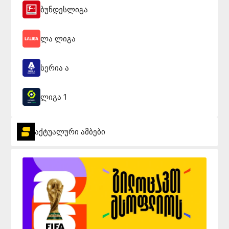
ბუნდესლიგა
ლა ლიგა
სერია ა
ლიგა 1
აქტუალური ამბები