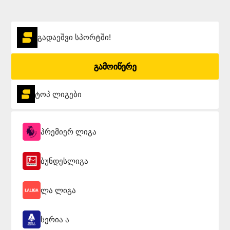
გადაეშვი სპორტში!
გამოიწერე
ტოპ ლიგები
პრემიერ ლიგა
ბუნდესლიგა
ლა ლიგა
სერია ა