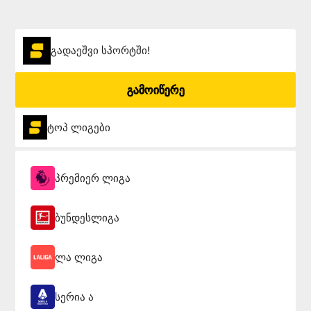
გადაეშვი სპორტში!
გამოიწერე
ტოპ ლიგები
პრემიერ ლიგა
ბუნდესლიგა
ლა ლიგა
სერია ა