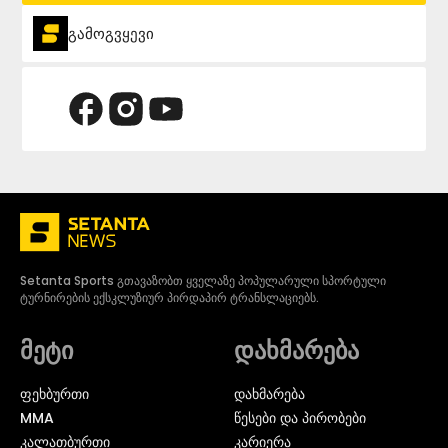
გამოგვყევი
Setanta Sports გთავაზობთ ყველაზე პოპულარული სპორტული
ტურნირების ექსკლუზიურ პირდაპირ ტრანსლაციებს.
მეტი
დახმარება
ᲤᲔᲮᲑᲣᲠᲗᲘ
დახმარება
MMA
წესები და პირობები
ᲙᲐᲚᲐᲗᲑᲣᲠᲗᲘ
კარიერა