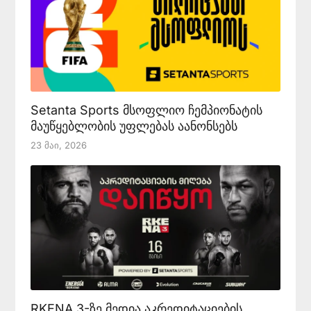
Setanta Sports მსოფლიო ჩემპიონატის
მაუწყებლობის უფლებას აანონსებს
23 Მაი, 2026
RKENA 3-ზე მედია აკრედიტაციების