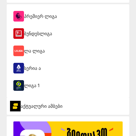
პრემიერ ლიგა
ბუნდესლიგა
ლა ლიგა
სერია ა
ლიგა 1
აქტუალური ამბები