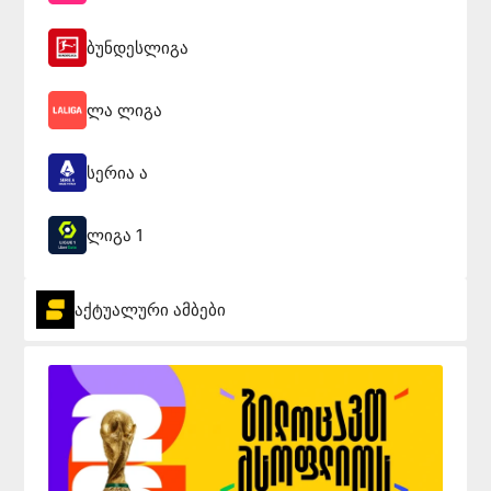
ბუნდესლიგა
ლა ლიგა
სერია ა
ლიგა 1
აქტუალური ამბები