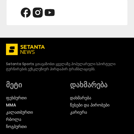
Setanta Sports გთავაზობთ ყველაზე პოპულარული სპორტული
ტურნირების ექსკლუზიურ პირდაპირ ტრანსლაციებს.
მეტი
დახმარება
ᲤᲔᲮᲑᲣᲠᲗᲘ
დახმარება
MMA
წესები და პირობები
ᲙᲐᲚᲐᲗᲑᲣᲠᲗᲘ
კარიერა
ᲠᲑᲝᲚᲐ
ᲩᲝᲒᲑᲣᲠᲗᲘ