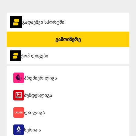
გადაეშვი სპორტში!
გამოიწერე
ტოპ ლიგები
პრემიერ ლიგა
ბუნდესლიგა
ლა ლიგა
სერია ა