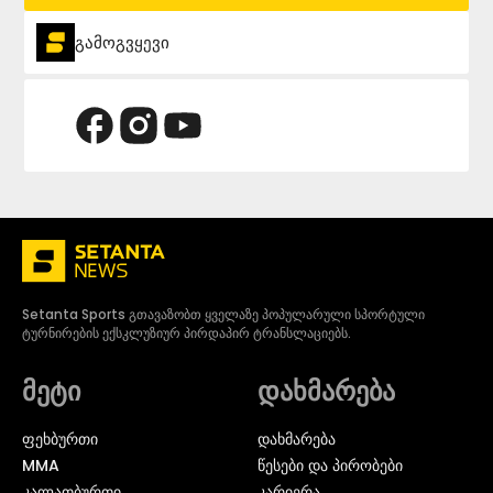
გამოგვყევი
Setanta Sports გთავაზობთ ყველაზე პოპულარული სპორტული
ტურნირების ექსკლუზიურ პირდაპირ ტრანსლაციებს.
მეტი
დახმარება
ᲤᲔᲮᲑᲣᲠᲗᲘ
დახმარება
MMA
წესები და პირობები
ᲙᲐᲚᲐᲗᲑᲣᲠᲗᲘ
კარიერა