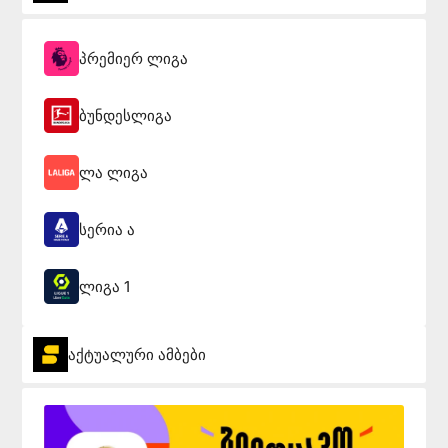
პრემიერ ლიგა
ბუნდესლიგა
ლა ლიგა
სერია ა
ლიგა 1
აქტუალური ამბები