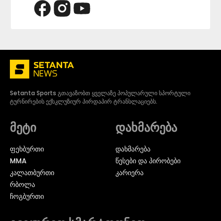
Setanta Sports გთავაზობთ ყველაზე პოპულარული სპორტული
ტურნირების ექსკლუზიურ პირდაპირ ტრანსლაციებს.
მეტი
დახმარება
ᲤᲔᲮᲑᲣᲠᲗᲘ
დახმარება
MMA
წესები და პირობები
ᲙᲐᲚᲐᲗᲑᲣᲠᲗᲘ
კარიერა
ᲠᲑᲝᲚᲐ
ᲩᲝᲒᲑᲣᲠᲗᲘ