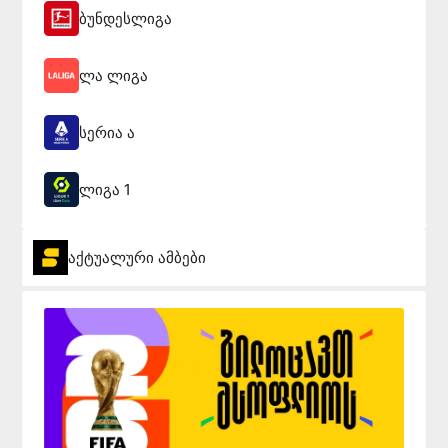
ბუნდესლიგა
ლა ლიგა
სერია ა
ლიგა 1
აქტუალური ამბები