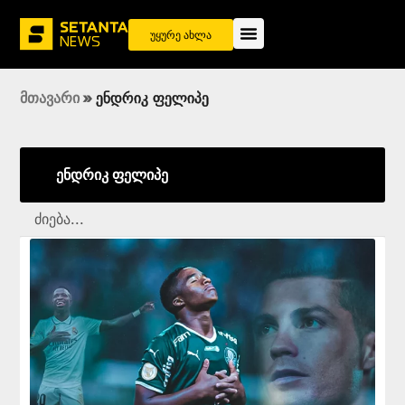
უყურე ახლა
მთავარი
»
ენდრიკ ფელიპე
ენდრიკ ფელიპე